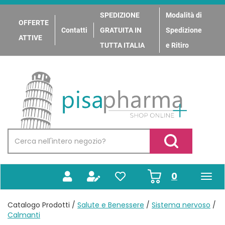
Passa
al
SPEDIZIONE
Modalità di
OFFERTE
contenuto
Contatti
GRATUITA IN
Spedizione
principale
ATTIVE
TUTTA ITALIA
e Ritiro
PisaPharma
Cerca
Prodotto
Cerca Prodotto
prodotti
0
inseriti
Catalogo Prodotti /
Salute e Benessere
/
Sistema nervoso
/
Calmanti