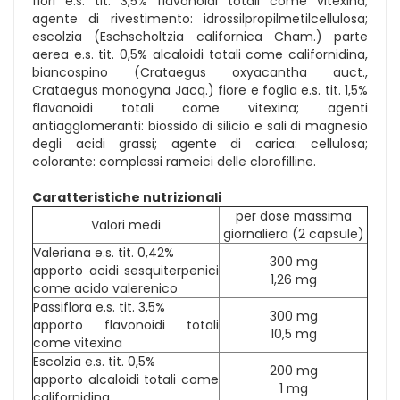
fiori e.s. tit. 3,5% flavonoidi totali come vitexina;
agente di rivestimento: idrossilpropilmetilcellulosa;
escolzia (Eschscholtzia californica Cham.) parte
aerea e.s. tit. 0,5% alcaloidi totali come californidina,
biancospino (Crataegus oxyacantha auct.,
Crataegus monogyna Jacq.) fiore e foglia e.s. tit. 1,5%
flavonoidi totali come vitexina; agenti
antiagglomeranti: biossido di silicio e sali di magnesio
degli acidi grassi; agente di carica: cellulosa;
colorante: complessi rameici delle clorofilline.
Caratteristiche nutrizionali
per dose massima
Valori medi
giornaliera (2 capsule)
Valeriana e.s. tit. 0,42%
300 mg
apporto acidi sesquiterpenici
1,26 mg
come acido valerenico
Passiflora e.s. tit. 3,5%
300 mg
apporto flavonoidi totali
10,5 mg
come vitexina
Escolzia e.s. tit. 0,5%
200 mg
apporto alcaloidi totali come
1 mg
californidina