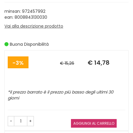
minsan: 972457992
ean: 8008843130030
Vai alla descrizione prodotto
Buona Disponibilità
Sconto
Prezzo
del
scontato
€ 14,78
3%
€ 15,26
*il prezzo barrato è il prezzo più basso degli ultimi 30
giorni
-
+
AGGIUNGI AL CARRELLO