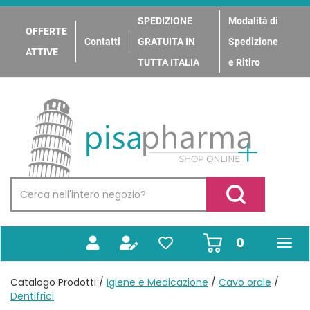
Passa
al
SPEDIZIONE
Modalità di
OFFERTE
contenuto
Contatti
GRATUITA IN
Spedizione
principale
ATTIVE
TUTTA ITALIA
e Ritiro
PisaPharma
Cerca
Prodotto
Cerca Prodotto
prodotti
0
inseriti
Catalogo Prodotti /
Igiene e Medicazione
/
Cavo orale
/
Dentifrici