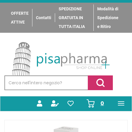
Passa
al
SPEDIZIONE
Modalità di
OFFERTE
contenuto
Contatti
GRATUITA IN
Spedizione
principale
ATTIVE
TUTTA ITALIA
e Ritiro
PisaPharma
Cerca
Prodotto
Cerca Prodotto
prodotti
0
inseriti