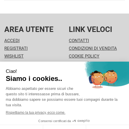
AREA UTENTE
LINK VELOCI
ACCEDI
CONTATTI
REGISTRATI
CONDIZIONI DI VENDITA
WISHLIST
COOKIE POLICY
ISCRIZIONE ALLA
MODALITÀ DI PAGAMENTO
NEWSLETTER
INFORMATIVA PRIVACY
PISA PHARMA - P.Iva: 02013280504 - Sede legale: VIA
L'ARANCIO 42 - 56126 Pisa (PI) Italia Tel/Fax. 0506930694
Cell./Whatsapp: 3312289485 info@pisapharma.it cod.
fiscale: FNCMCL73P63A091B iscritta al: PISA