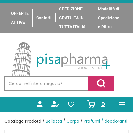
Passa
al
SPEDIZIONE
Modalità di
OFFERTE
contenuto
Contatti
GRATUITA IN
Spedizione
principale
ATTIVE
TUTTA ITALIA
e Ritiro
PisaPharma
Cerca
Prodotto
Cerca Prodotto
prodotti
0
inseriti
Catalogo Prodotti /
Bellezza
/
Corpo
/
Profumi / deodoranti