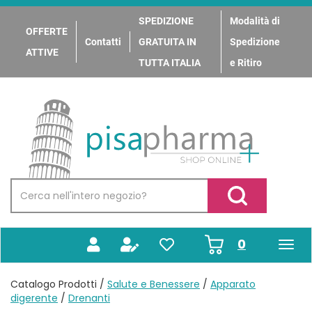
Passa
al
SPEDIZIONE
Modalità di
OFFERTE
contenuto
Contatti
GRATUITA IN
Spedizione
principale
ATTIVE
TUTTA ITALIA
e Ritiro
PisaPharma
Cerca
Prodotto
Cerca Prodotto
prodotti
0
inseriti
Catalogo Prodotti /
Salute e Benessere
/
Apparato
digerente
/
Drenanti