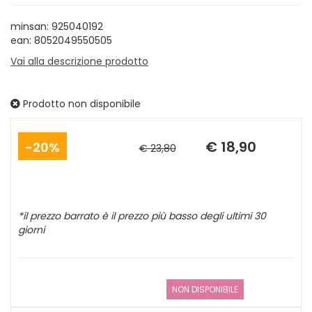
minsan: 925040192
ean: 8052049550505
Vai alla descrizione prodotto
Prodotto non disponibile
Sconto
Prezzo
del
scontato
€ 18,90
20%
€ 23,80
*il prezzo barrato è il prezzo più basso degli ultimi 30
giorni
NON DISPONIBILE