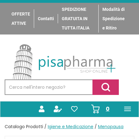
Passa
al
SPEDIZIONE
Modalità di
OFFERTE
contenuto
Contatti
GRATUITA IN
Spedizione
principale
ATTIVE
TUTTA ITALIA
e Ritiro
PisaPharma
Cerca
Prodotto
Cerca Prodotto
prodotti
0
inseriti
Catalogo Prodotti /
Igiene e Medicazione
/
Menopausa