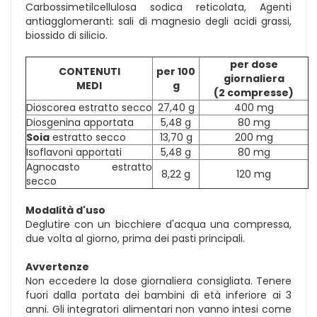
Carbossimetilcellulosa sodica reticolata, Agenti
antiagglomeranti: sali di magnesio degli acidi grassi,
biossido di silicio.
per dose
CONTENUTI
per 100
giornaliera
MEDI
g
(2 compresse)
Dioscorea estratto secco
27,40 g
400 mg
Diosgenina apportata
5,48 g
80 mg
Soia
estratto secco
13,70 g
200 mg
Isoflavoni apportati
5,48 g
80 mg
Agnocasto estratto
8,22 g
120 mg
secco
Modalità d'uso
Deglutire con un bicchiere d'acqua una compressa,
due volta al giorno, prima dei pasti principali.
Avvertenze
Non eccedere la dose giornaliera consigliata. Tenere
fuori dalla portata dei bambini di età inferiore ai 3
anni. Gli integratori alimentari non vanno intesi come