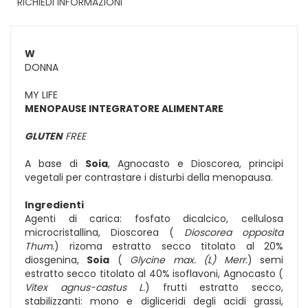
RICHIEDI INFORMAZIONI
W
DONNA
MY LIFE
MENOPAUSE INTEGRATORE ALIMENTARE
GLUTEN
FREE
A base di
Soia
, Agnocasto e Dioscorea, principi
vegetali per contrastare i disturbi della menopausa.
Ingredienti
Agenti di carica: fosfato dicalcico, cellulosa
microcristallina, Dioscorea (
Dioscorea opposita
Thum.
) rizoma estratto secco titolato al 20%
diosgenina,
Soia
(
Glycine max. (L) Merr.
) semi
estratto secco titolato al 40% isoflavoni, Agnocasto (
Vitex agnus-castus L.
) frutti estratto secco,
stabilizzanti: mono e digliceridi degli acidi grassi,