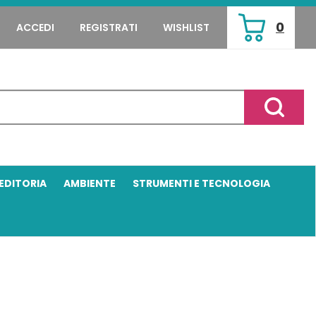
0
ACCEDI
REGISTRATI
WISHLIST
ARTICOLI
INSERITI
Cerca P
EDITORIA
AMBIENTE
STRUMENTI E TECNOLOGIA