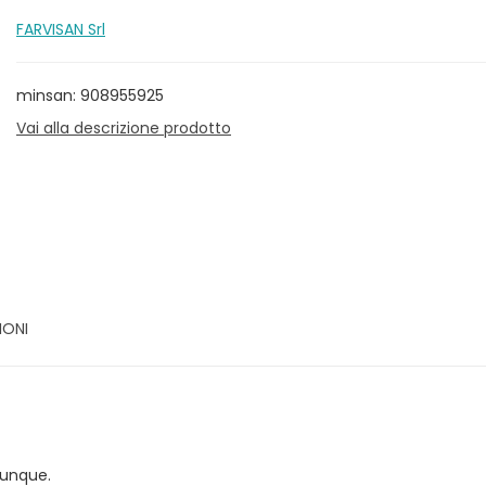
FARVISAN Srl
minsan: 908955925
Vai alla descrizione prodotto
IONI
vunque.