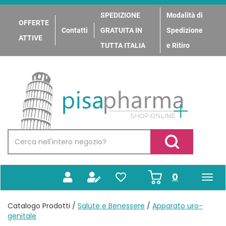
Passa
al
SPEDIZIONE
Modalità di
OFFERTE
contenuto
Contatti
GRATUITA IN
Spedizione
principale
ATTIVE
TUTTA ITALIA
e Ritiro
PisaPharma
Cerca
Prodotto
Cerca Prodotto
prodotti
0
inseriti
Catalogo Prodotti /
Salute e Benessere
/
Apparato uro-
genitale