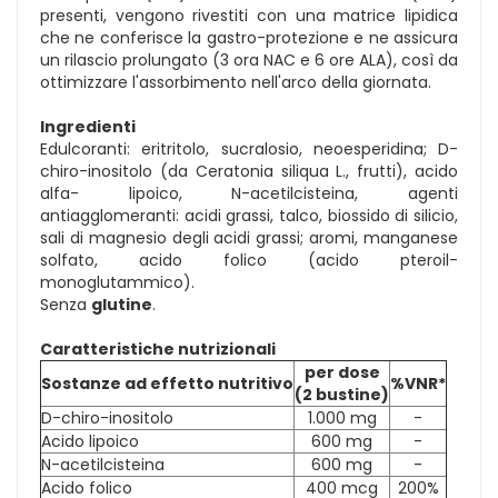
presenti, vengono rivestiti con una matrice lipidica
che ne conferisce la gastro-protezione e ne assicura
un rilascio prolungato (3 ora NAC e 6 ore ALA), così da
ottimizzare l'assorbimento nell'arco della giornata.
Ingredienti
Edulcoranti: eritritolo, sucralosio, neoesperidina; D-
chiro-inositolo (da Ceratonia siliqua L., frutti), acido
alfa- lipoico, N-acetilcisteina, agenti
antiagglomeranti: acidi grassi, talco, biossido di silicio,
sali di magnesio degli acidi grassi; aromi, manganese
solfato, acido folico (acido pteroil-
monoglutammico).
Senza
glutine
.
Caratteristiche nutrizionali
per dose
Sostanze ad effetto nutritivo
%VNR*
(2 bustine)
D-chiro-inositolo
1.000 mg
-
Acido lipoico
600 mg
-
N-acetilcisteina
600 mg
-
Acido folico
400 mcg
200%