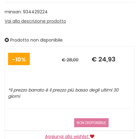
minsan: 934429224
Vai alla descrizione prodotto
Prodotto non disponibile
Sconto
Prezzo
del
scontato
€ 24,93
10%
€ 28,00
*il prezzo barrato è il prezzo più basso degli ultimi 30
giorni
NON DISPONIBILE
Aggiungi alla wishlist