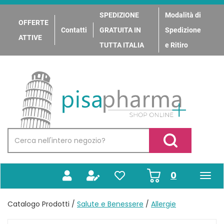
Passa
al
SPEDIZIONE
Modalità di
OFFERTE
contenuto
Contatti
GRATUITA IN
Spedizione
principale
ATTIVE
TUTTA ITALIA
e Ritiro
PisaPharma
Cerca
Prodotto
Cerca Prodotto
prodotti
0
inseriti
Catalogo Prodotti /
Salute e Benessere
/
Allergie