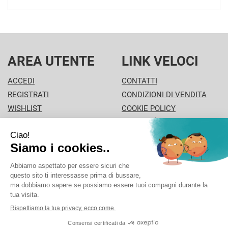
AREA UTENTE
LINK VELOCI
ACCEDI
CONTATTI
REGISTRATI
CONDIZIONI DI VENDITA
WISHLIST
COOKIE POLICY
ISCRIZIONE ALLA
MODALITÀ DI PAGAMENTO
NEWSLETTER
INFORMATIVA PRIVACY
PISA PHARMA - P.Iva: 02013280504 - Sede legale: VIA
L'ARANCIO 42 - 56126 Pisa (PI) Italia Tel/Fax. 0506930694
Cell./Whatsapp: 3312289485 info@pisapharma.it cod.
fiscale: FNCMCL73P63A091B iscritta al: PISA