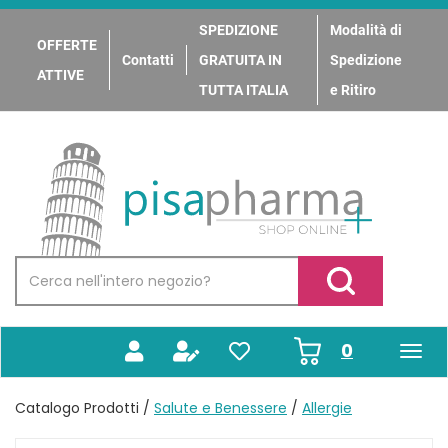
Passa
al
SPEDIZIONE
Modalità di
OFFERTE
contenuto
Contatti
GRATUITA IN
Spedizione
principale
ATTIVE
TUTTA ITALIA
e Ritiro
PisaPharma
Cerca
Prodotto
Cerca Prodotto
prodotti
0
inseriti
Catalogo Prodotti /
Salute e Benessere
/
Allergie