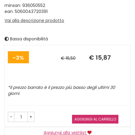
minsan: 936050552
ean: 5060043720391
Vai alla descrizione prodotto
Bassa disponibilità
Sconto
Prezzo
del
scontato
€ 15,87
3%
€ 16,50
*il prezzo barrato è il prezzo più basso degli ultimi 30
giorni
-
+
AGGIUNGI AL CARRELLO
Aggiungi alla wishlist