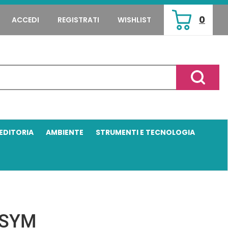
0
ACCEDI
REGISTRATI
WISHLIST
ARTICOLI
INSERITI
Cerca P
EDITORIA
AMBIENTE
STRUMENTI E TECNOLOGIA
 SYM