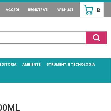
0
ACCEDI
REGISTRATI
WISHLIST
ARTICOLI
INSERITI
Cerca P
EDITORIA
AMBIENTE
STRUMENTI E TECNOLOGIA
100ML