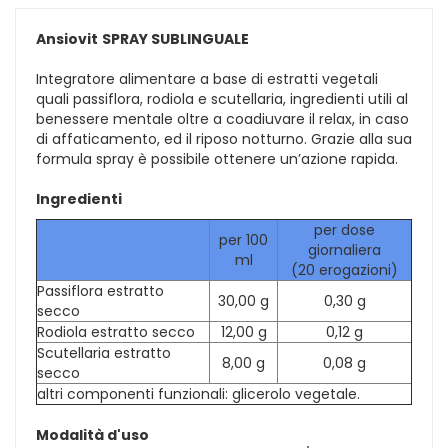
Ansiovit
SPRAY SUBLINGUALE
Integratore alimentare a base di estratti vegetali
quali passiflora, rodiola e scutellaria, ingredienti utili al
benessere mentale oltre a coadiuvare il relax, in caso
di affaticamento, ed il riposo notturno. Grazie alla sua
formula spray è possibile ottenere un’azione rapida.
Ingredienti
per dose
per 100
giornaliera
ml
(20 erogazioni)
Passiflora estratto
30,00 g
0,30 g
secco
Rodiola estratto secco
12,00 g
0,12 g
Scutellaria estratto
8,00 g
0,08 g
secco
altri componenti funzionali: glicerolo vegetale.
Modalità d'uso