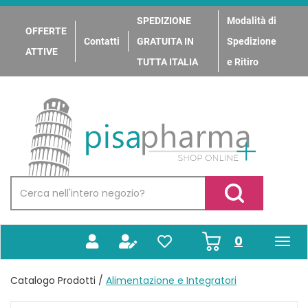
Passa
al
SPEDIZIONE
Modalità di
OFFERTE
contenuto
Contatti
GRATUITA IN
Spedizione
principale
ATTIVE
TUTTA ITALIA
e Ritiro
PisaPharma
Cerca
Prodotto
Cerca Prodotto
prodotti
0
inseriti
Catalogo Prodotti /
Alimentazione e Integratori