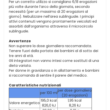
Per un corretto utilizzo si consigliano 6/8 erogazioni
più volte durante l’arco della giornata, secondo
necessità (per un massimo di 20 erogazioni al
giorno). Nebulizzare nell’area sublinguale. I principi
attivi contenuti vengono prontamente veicolati ed
assorbiti dall’organismo attraverso il microcircolo
sublinguale.
Avvertenze
Non superare la dose giornaliera raccomandata.
Tenere fuori dalla portata dei bambini al di sotto dei
tre anni di età.
Gli integratori non vanno intesi come sostituti di una
dieta variata.
Per donne in gravidanza o in allattamento e bambini
si raccomanda di sentire il parere del medico.
Caratteristiche nutrizionali
per dose giornaliera
per 100 ml
(20 erogazioni)
195,0 kcal
1,95 kcal
Valore energetico
826,0 kJ
8,26 kJ