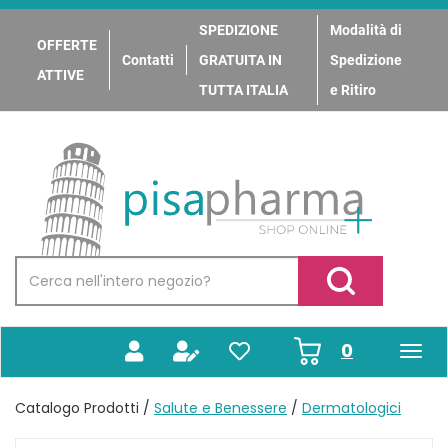
Passa
al
SPEDIZIONE
Modalità di
OFFERTE
contenuto
Contatti
GRATUITA IN
Spedizione
principale
ATTIVE
TUTTA ITALIA
e Ritiro
PisaPharma
Cerca
Prodotto
Cerca Prodotto
prodotti
0
inseriti
Catalogo Prodotti /
Salute e Benessere
/
Dermatologici