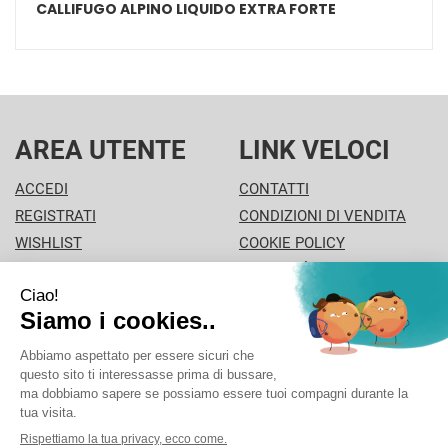
CALLIFUGO ALPINO LIQUIDO EXTRA FORTE
AREA UTENTE
LINK VELOCI
ACCEDI
CONTATTI
REGISTRATI
CONDIZIONI DI VENDITA
WISHLIST
COOKIE POLICY
ISCRIZIONE ALLA
MODALITÀ DI PAGAMENTO
NEWSLETTER
INFORMATIVA PRIVACY
PISA PHARMA - P.Iva: 02013280504 - Sede legale: VIA
L'ARANCIO 42 - 56126 Pisa (PI) Italia Tel/Fax. 0506930694
Cell./Whatsapp: 3312289485 info@pisapharma.it cod.
fiscale: FNCMCL73P63A091B iscritta al: PISA